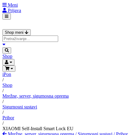
Meni
Prijava
Shop meni
Shop
iPon
/
Shop
/
Mrežne, server, sigurnosna oprema
/
Sigurnosni sustavi
/
Pribor
/
XIAOMI Self-Install Smart Lock EU
Mrežne, server, sigurnosna oprema
/
Sigurnosni sustavi
/
Pribor