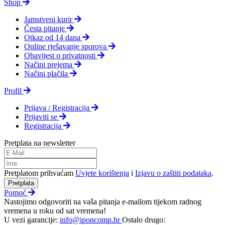
Shop
Jamstveni kurir
Česta pitanje
Otkaz od 14 dana
Online rješavanje sporova
Obavijest o privatnosti
Načini prejema
Načini plačila
Profil
Prijava / Registracija
Prijaviti se
Registracija
Pretplata na newsletter
Pretplatom prihvaćam
Uvjete korištenja
i
Izjavu o zaštiti podataka
.
Pretplata
Pomoć
Nastojimo odgovoriti na vaša pitanja e-mailom tijekom radnog
vremena u roku od sat vremena!
U vezi garancije:
info@iponcomp.hr
Ostalo drugo: