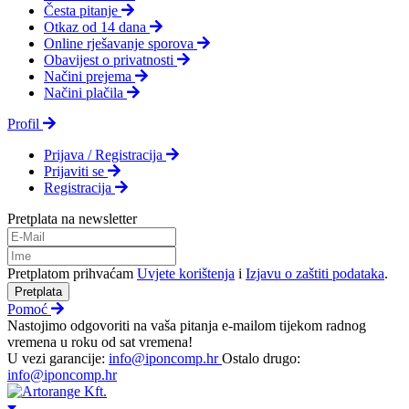
Česta pitanje
Otkaz od 14 dana
Online rješavanje sporova
Obavijest o privatnosti
Načini prejema
Načini plačila
Profil
Prijava / Registracija
Prijaviti se
Registracija
Pretplata na newsletter
Pretplatom prihvaćam
Uvjete korištenja
i
Izjavu o zaštiti podataka
.
Pretplata
Pomoć
Nastojimo odgovoriti na vaša pitanja e-mailom tijekom radnog
vremena u roku od sat vremena!
U vezi garancije:
info@iponcomp.hr
Ostalo drugo:
info@iponcomp.hr