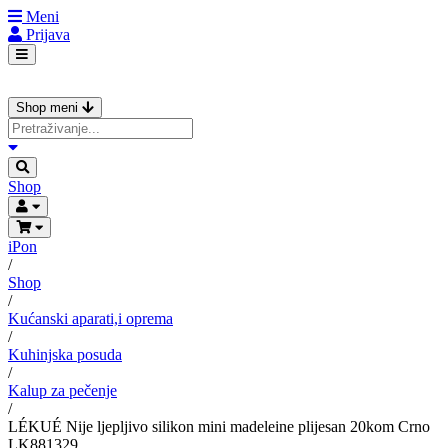
Meni
Prijava
Shop meni
Shop
iPon
/
Shop
/
Kućanski aparati,i oprema
/
Kuhinjska posuda
/
Kalup za pečenje
/
LÉKUÉ Nije ljepljivo silikon mini madeleine plijesan 20kom Crno
LK881329