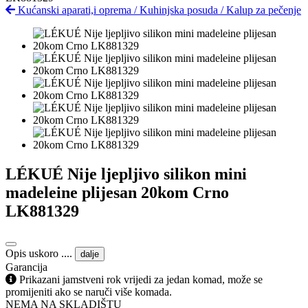
Kućanski aparati,i oprema
/
Kuhinjska posuda
/
Kalup za pečenje
LÉKUÉ Nije ljepljivo silikon mini
madeleine plijesan 20kom Crno
LK881329
Opis uskoro ....
dalje
Garancija
Prikazani jamstveni rok vrijedi za jedan komad, može se
promijeniti ako se naruči više komada.
NEMA NA SKLADIŠTU